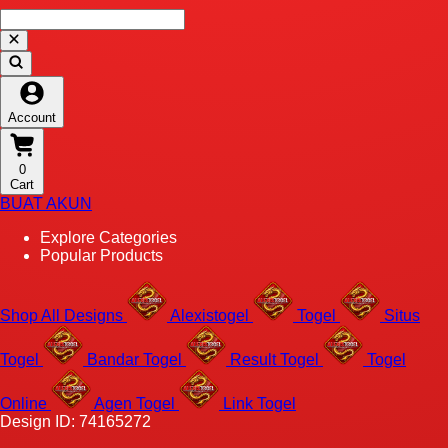
Account
0
Cart
BUAT AKUN
Explore Categories
Popular Products
Shop All Designs
Alexistogel
Togel
Situs
Togel
Bandar Togel
Result Togel
Togel
Online
Agen Togel
Link Togel
Design ID: 74165272