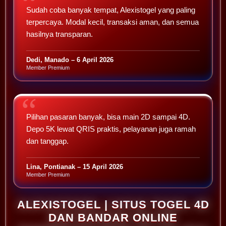
Sudah coba banyak tempat, Alexistogel yang paling
terpercaya. Modal kecil, transaksi aman, dan semua
hasilnya transparan.
Dedi, Manado – 6 April 2026
Member Premium
Pilihan pasaran banyak, bisa main 2D sampai 4D.
Depo 5K lewat QRIS praktis, pelayanan juga ramah
dan tanggap.
Lina, Pontianak – 15 April 2026
Member Premium
ALEXISTOGEL | SITUS TOGEL 4D
DAN BANDAR ONLINE