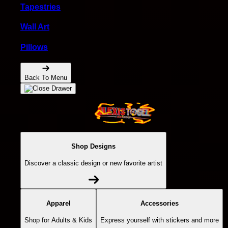
Tapestries
Wall Art
Pillows
Back To Menu
Shop Designs
Discover a classic design or new favorite artist
Apparel
Accessories
Shop for Adults & Kids
Express yourself with stickers and more