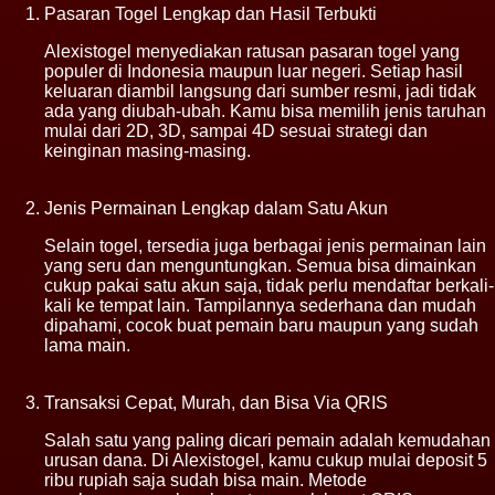
Pasaran Togel Lengkap dan Hasil Terbukti
Alexistogel menyediakan ratusan pasaran togel yang
populer di Indonesia maupun luar negeri. Setiap hasil
keluaran diambil langsung dari sumber resmi, jadi tidak
ada yang diubah-ubah. Kamu bisa memilih jenis taruhan
mulai dari 2D, 3D, sampai 4D sesuai strategi dan
keinginan masing-masing.
Jenis Permainan Lengkap dalam Satu Akun
Selain togel, tersedia juga berbagai jenis permainan lain
yang seru dan menguntungkan. Semua bisa dimainkan
cukup pakai satu akun saja, tidak perlu mendaftar berkali-
kali ke tempat lain. Tampilannya sederhana dan mudah
dipahami, cocok buat pemain baru maupun yang sudah
lama main.
Transaksi Cepat, Murah, dan Bisa Via QRIS
Salah satu yang paling dicari pemain adalah kemudahan
urusan dana. Di Alexistogel, kamu cukup mulai deposit 5
ribu rupiah saja sudah bisa main. Metode