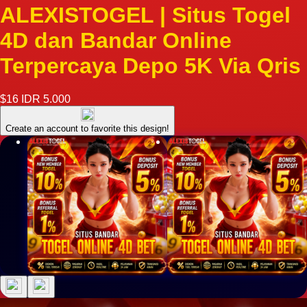
ALEXISTOGEL | Situs Togel
4D dan Bandar Online
Terpercaya Depo 5K Via Qris
$16
IDR 5.000
Create an account to favorite this design!