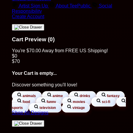
Artist Sign Up
About TeePublic
Social
Responsibility
Create Account
Cart Preview (0)
You're
$70.00
Away from
FREE US Shipping!
$0
$70
Your Cart is empty...
Discover something you'll love!
animals
anime
drinks
fantasy
food
funny
movies
sci-fi
sports
television
vintage
Shop All Designs