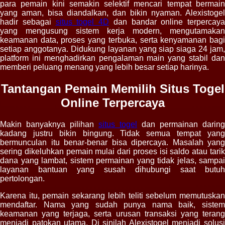
para pemain kini semakin selektif mencari tempat bermain
yang aman, bisa diandalkan, dan bikin nyaman. Alexistogel
hadir sebagai
situs togel 4D
dan bandar online terpercaya
yang mengusung sistem kerja modern, mengutamakan
keamanan data, proses yang terbuka, serta kenyamanan bagi
setiap anggotanya. Didukung layanan yang siap siaga 24 jam,
platform ini menghadirkan pengalaman main yang stabil dan
memberi peluang menang yang lebih besar setiap harinya.
Tantangan Pemain Memilih Situs Togel
Online Terpercaya
Makin banyaknya pilihan
situs togel
dan permainan daring
kadang justru bikin bingung. Tidak semua tempat yang
bermunculan itu benar-benar bisa dipercaya. Masalah yang
sering dikeluhkan pemain mulai dari proses isi saldo atau tarik
dana yang lambat, sistem permainan yang tidak jelas, sampai
layanan bantuan yang susah dihubungi saat butuh
pertolongan.
Karena itu, pemain sekarang lebih teliti sebelum memutuskan
mendaftar. Nama yang sudah punya nama baik, sistem
keamanan yang terjaga, serta urusan transaksi yang terang
menjadi patokan utama. Di sinilah Alexistogel menjadi solusi