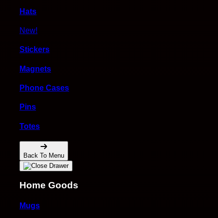
Hats
New!
Stickers
Magnets
Phone Cases
Pins
Totes
Back To Menu
Home Goods
Mugs