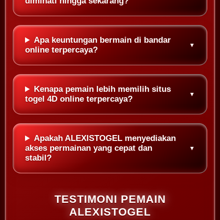
diminati hingga sekarang?
Apa keuntungan bermain di bandar
online terpercaya?
Kenapa pemain lebih memilih situs
togel 4D online terpercaya?
Apakah ALEXISTOGEL menyediakan
akses permainan yang cepat dan
stabil?
TESTIMONI PEMAIN
ALEXISTOGEL