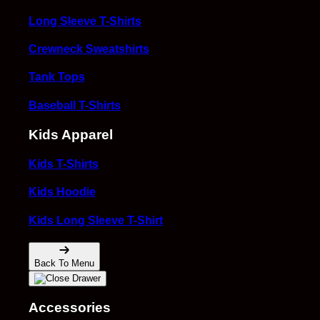
Long Sleeve T-Shirts
Crewneck Sweatshirts
Tank Tops
Baseball T-Shirts
Kids Apparel
Kids T-Shirts
Kids Hoodie
Kids Long Sleeve T-Shirt
Back To Menu
Accessories