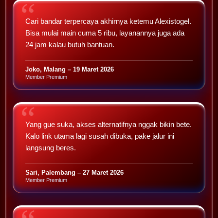
Cari bandar terpercaya akhirnya ketemu Alexistogel.
Bisa mulai main cuma 5 ribu, layanannya juga ada
24 jam kalau butuh bantuan.
Joko, Malang – 19 Maret 2026
Member Premium
Yang gue suka, akses alternatifnya nggak bikin bete.
Kalo link utama lagi susah dibuka, pake jalur ini
langsung beres.
Sari, Palembang – 27 Maret 2026
Member Premium