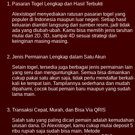
Pasaran Togel Lengkap dan Hasil Terbukti
Alexistogel menyediakan ratusan pasaran togel yang
populer di Indonesia maupun luar negeri. Setiap hasil
keluaran diambil langsung dari sumber resmi, jadi tidak
ada yang diubah-ubah. Kamu bisa memilih jenis taruhan
mulai dari 2D, 3D, sampai 4D sesuai strategi dan
keinginan masing-masing.
Jenis Permainan Lengkap dalam Satu Akun
Selain togel, tersedia juga berbagai jenis permainan lain
yang seru dan menguntungkan. Semua bisa dimainkan
cukup pakai satu akun saja, tidak perlu mendaftar berkali-
kali ke tempat lain. Tampilannya sederhana dan mudah
dipahami, cocok buat pemain baru maupun yang sudah
lama main.
Transaksi Cepat, Murah, dan Bisa Via QRIS
Salah satu yang paling dicari pemain adalah kemudahan
urusan dana. Di Alexistogel, kamu cukup mulai deposit 5
ribu rupiah saja sudah bisa main. Metode