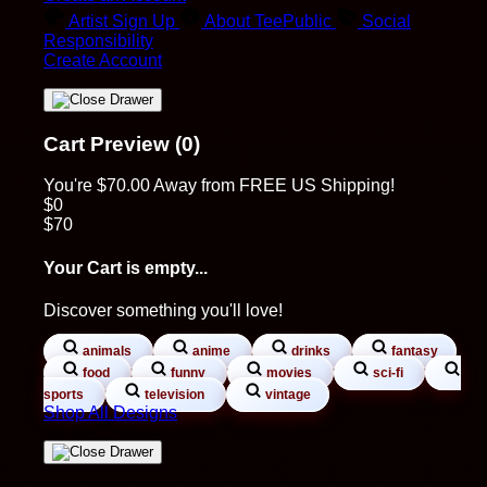
Artist Sign Up
About TeePublic
Social
Responsibility
Create Account
Cart Preview (0)
You're
$70.00
Away from
FREE US Shipping!
$0
$70
Your Cart is empty...
Discover something you'll love!
animals
anime
drinks
fantasy
food
funny
movies
sci-fi
sports
television
vintage
Shop All Designs