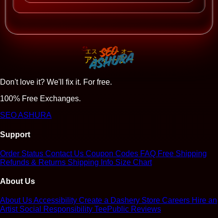
Don't love it? We'll fix it. For free.
100% Free Exchanges.
SEO ASHURA
Support
Order Status
Contact Us
Coupon Codes
FAQ
Free Shipping
Refunds & Returns
Shipping Info
Size Chart
About Us
About Us
Accessibility
Create a Dashery Store
Careers
Hire an
Artist
Social Responsibility
TeePublic Reviews