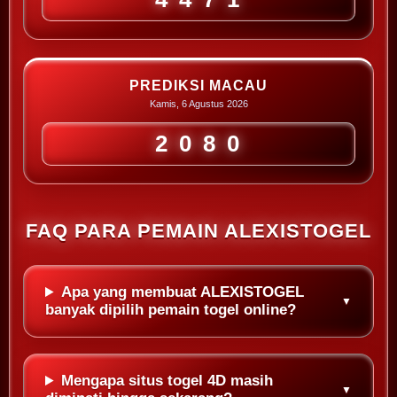
PREDIKSI MACAU
Kamis, 6 Agustus 2026
2 0 8 0
FAQ PARA PEMAIN ALEXISTOGEL
Apa yang membuat ALEXISTOGEL
banyak dipilih pemain togel online?
Mengapa situs togel 4D masih