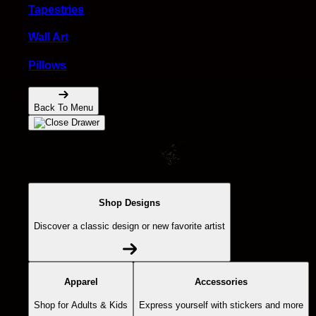
Tapestries
Wall Art
Pillows
Back To Menu
Shop Designs
Discover a classic design or new favorite artist
Apparel
Accessories
Shop for Adults & Kids
Express yourself with stickers and more