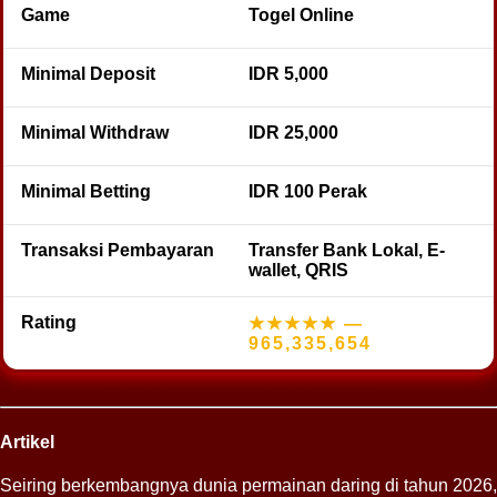
Game
Togel Online
Minimal Deposit
IDR 5,000
Minimal Withdraw
IDR 25,000
Minimal Betting
IDR 100 Perak
Transaksi Pembayaran
Transfer Bank Lokal, E-
wallet, QRIS
Rating
★★★★★
—
965,335,654
Artikel
Seiring berkembangnya dunia permainan daring di tahun 2026,