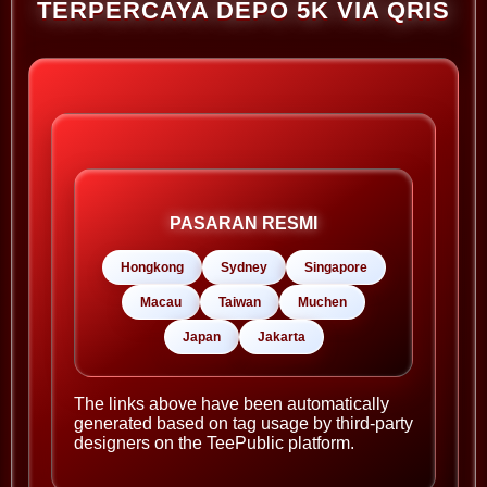
TERPERCAYA DEPO 5K VIA QRIS
PASARAN RESMI
Hongkong
Sydney
Singapore
Macau
Taiwan
Muchen
Japan
Jakarta
The links above have been automatically
generated based on tag usage by third-party
designers on the TeePublic platform.