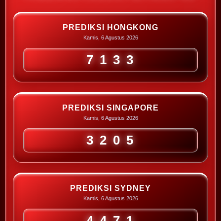
PREDIKSI HONGKONG
Kamis, 6 Agustus 2026
7 1 3 3
PREDIKSI SINGAPORE
Kamis, 6 Agustus 2026
3 2 0 5
PREDIKSI SYDNEY
Kamis, 6 Agustus 2026
4 4 7 1