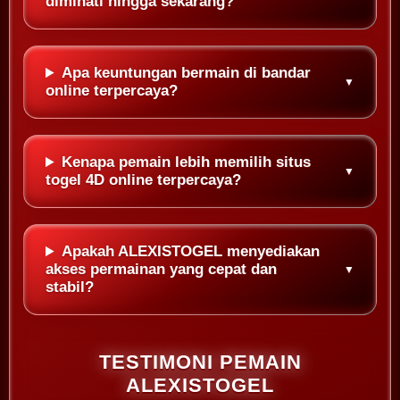
diminati hingga sekarang?
Apa keuntungan bermain di bandar
online terpercaya?
Kenapa pemain lebih memilih situs
togel 4D online terpercaya?
Apakah ALEXISTOGEL menyediakan
akses permainan yang cepat dan
stabil?
TESTIMONI PEMAIN
ALEXISTOGEL