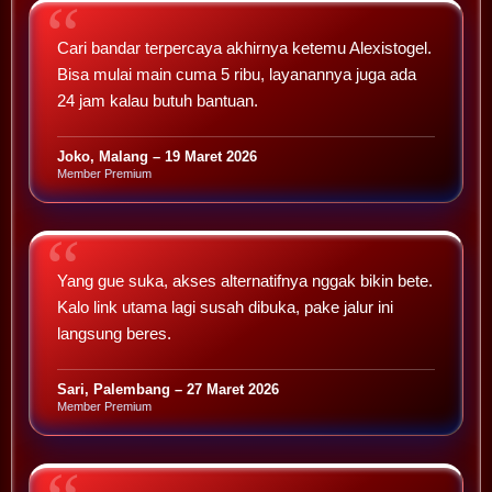
Cari bandar terpercaya akhirnya ketemu Alexistogel.
Bisa mulai main cuma 5 ribu, layanannya juga ada
24 jam kalau butuh bantuan.
Joko, Malang – 19 Maret 2026
Member Premium
Yang gue suka, akses alternatifnya nggak bikin bete.
Kalo link utama lagi susah dibuka, pake jalur ini
langsung beres.
Sari, Palembang – 27 Maret 2026
Member Premium