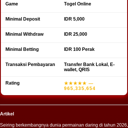
Game
Togel Online
Minimal Deposit
IDR 5,000
Minimal Withdraw
IDR 25,000
Minimal Betting
IDR 100 Perak
Transaksi Pembayaran
Transfer Bank Lokal, E-
wallet, QRIS
Rating
★★★★★
—
965,335,654
Artikel
Seiring berkembangnya dunia permainan daring di tahun 2026,