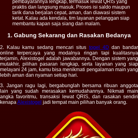
pembayarannya lengkap, termasuk lewat QRIS yang
praktis dan langsung masuk. Proses isi saldo maupun
tarik dana berjalan cepat, aman, dan diawasi sistem
ketat. Kalau ada kendala, tim layanan pelanggan siap
membantu kapan saja siang dan malam.
1. Gabung Sekarang dan Rasakan Bedanya
2. Kalau kamu sedang mencari situs
togel 4D
dan banda
online terpercaya yang modalnya ringan tapi kualitasnya
terjamin, Alexistogel adalah jawabannya. Dengan sistem yang
mutakhir, pilihan pasaran lengkap, serta layanan yang siap
melayani 24 jam, kamu bisa menikmati pengalaman main yang
lebih aman dan nyaman setiap hari.
3. Jangan ragu lagi, bergabunglah bersama ribuan anggota
lain yang sudah merasakan kemudahannya. Nikmati main
angka favoritmu, transaksi lewat QRIS, dan rasakan sendiri
kenapa
Alexistogel
jadi tempat main pilihan banyak orang.