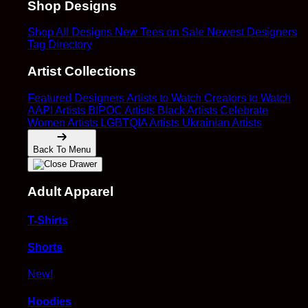
Shop Designs
Shop All Designs
New Tees on Sale
Newest Designers
Tag Directory
Artist Collections
Featured Designers
Artists to Watch
Creators to Watch
AAPI Artists
BIPOC Artists
Black Artists
Celebrate
Women Artists
LGBTQIA Artists
Ukrainian Artists
Back To Menu
Adult Apparel
T-Shirts
Shorts
New!
Hoodies