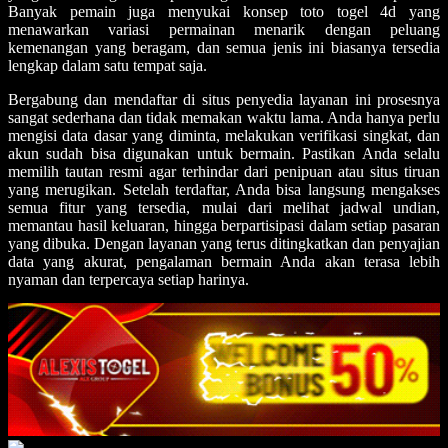
Banyak pemain juga menyukai konsep toto togel 4d yang
menawarkan variasi permainan menarik dengan peluang
kemenangan yang beragam, dan semua jenis ini biasanya tersedia
lengkap dalam satu tempat saja.
Bergabung dan mendaftar di situs penyedia layanan ini prosesnya
sangat sederhana dan tidak memakan waktu lama. Anda hanya perlu
mengisi data dasar yang diminta, melakukan verifikasi singkat, dan
akun sudah bisa digunakan untuk bermain. Pastikan Anda selalu
memilih tautan resmi agar terhindar dari penipuan atau situs tiruan
yang merugikan. Setelah terdaftar, Anda bisa langsung mengakses
semua fitur yang tersedia, mulai dari melihat jadwal undian,
memantau hasil keluaran, hingga berpartisipasi dalam setiap pasaran
yang dibuka. Dengan layanan yang terus ditingkatkan dan penyajian
data yang akurat, pengalaman bermain Anda akan terasa lebih
nyaman dan terpercaya setiap harinya.