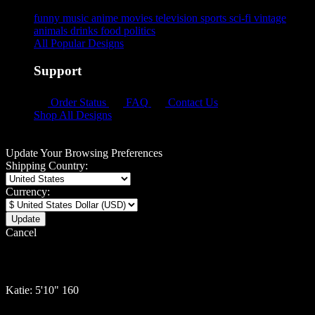
funny
music
anime
movies
television
sports
sci-fi
vintage
animals
drinks
food
politics
All Popular Designs
Support
Order Status
FAQ
Contact Us
Shop All Designs
Update Your Browsing Preferences
Shipping Country:
Currency:
Cancel
Katie:
5'10"
160