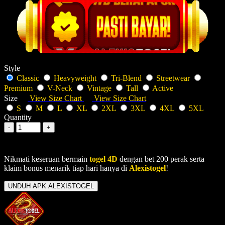
Style
Classic
Heavyweight
Tri-Blend
Streetwear
Premium
V-Neck
Vintage
Tall
Active
Size
View Size Chart
View Size Chart
S
M
L
XL
2XL
3XL
4XL
5XL
Quantity
-
+
Nikmati keseruan bermain
togel 4D
dengan bet 200 perak serta
klaim bonus menarik tiap hari hanya di
Alexistogel
!
UNDUH APK ALEXISTOGEL