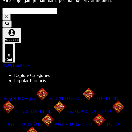
Alexistogel jadi pilihan utama pecinta togel 4D di Indonesia
Account
0
Cart
BUAT AKUN
Explore Categories
Popular Products
Shop All Designs
ALEXISTOGEL
TOGEL 4D
SITUS TOGEL 4D
BANDAR TOGEL 4D
TOGEL 4D RESMI
AGEN TOGEL 4D
TOTO