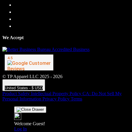
We Accept
© TP Apparel LLC 2025 - 2026
United States - $ USD
Product Safety
Intellectual Property Policy
CA: Do Not Sell My
Personal Information
Privacy Policy
Terms
Welcome Guest!
Log In