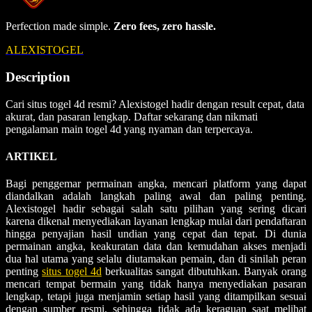
Perfection made simple.
Zero fees, zero hassle.
ALEXISTOGEL
Description
Cari situs togel 4d resmi? Alexistogel hadir dengan result cepat, data
akurat, dan pasaran lengkap. Daftar sekarang dan nikmati
pengalaman main togel 4d yang nyaman dan terpercaya.
ARTIKEL
Bagi penggemar permainan angka, mencari platform yang dapat
diandalkan adalah langkah paling awal dan paling penting.
Alexistogel hadir sebagai salah satu pilihan yang sering dicari
karena dikenal menyediakan layanan lengkap mulai dari pendaftaran
hingga penyajian hasil undian yang cepat dan tepat. Di dunia
permainan angka, keakuratan data dan kemudahan akses menjadi
dua hal utama yang selalu diutamakan pemain, dan di sinilah peran
penting
situs togel 4d
berkualitas sangat dibutuhkan. Banyak orang
mencari tempat bermain yang tidak hanya menyediakan pasaran
lengkap, tetapi juga menjamin setiap hasil yang ditampilkan sesuai
dengan sumber resmi, sehingga tidak ada keraguan saat melihat