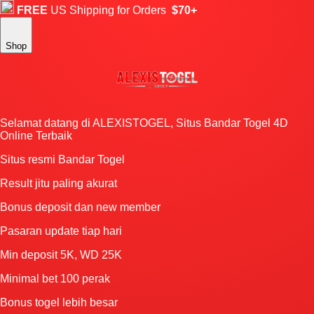
FREE
US Shipping for Orders
$70+
Shop
Selamat datang di ALEXISTOGEL, Situs Bandar Togel 4D
Online Terbaik
Situs resmi Bandar Togel
Result jitu paling akurat
Bonus deposit dan new member
Pasaran update tiap hari
Min deposit 5K, WD 25K
Minimal bet 100 perak
Bonus togel lebih besar