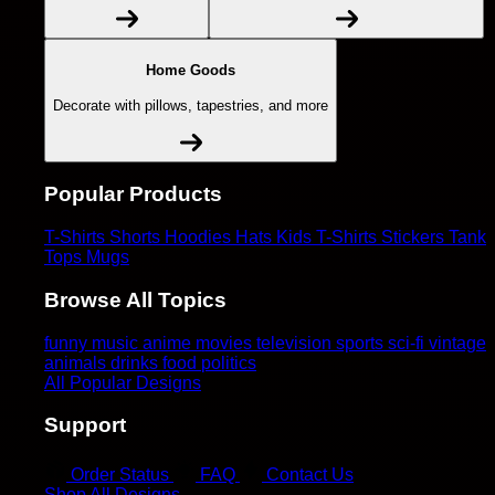
Home Goods
Decorate with pillows, tapestries, and more
Popular Products
T-Shirts
Shorts
Hoodies
Hats
Kids T-Shirts
Stickers
Tank
Tops
Mugs
Browse All Topics
funny
music
anime
movies
television
sports
sci-fi
vintage
animals
drinks
food
politics
All Popular Designs
Support
Order Status
FAQ
Contact Us
Shop All Designs