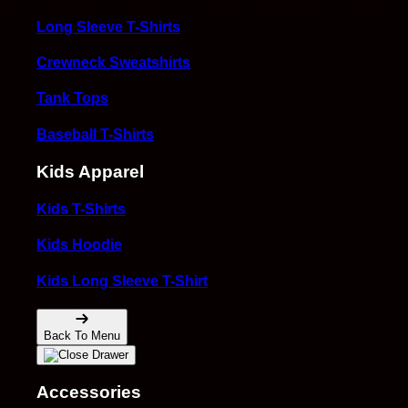
Long Sleeve T-Shirts
Crewneck Sweatshirts
Tank Tops
Baseball T-Shirts
Kids Apparel
Kids T-Shirts
Kids Hoodie
Kids Long Sleeve T-Shirt
Back To Menu
Accessories