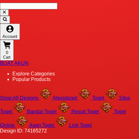
Account
0
Cart
BUAT AKUN
Explore Categories
Popular Products
Shop All Designs
Alexistogel
Togel
Situs
Togel
Bandar Togel
Result Togel
Togel
Online
Agen Togel
Link Togel
Design ID: 74165272