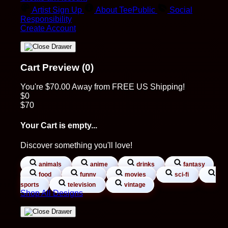
Artist Sign Up
About TeePublic
Social
Responsibility
Create Account
Cart Preview (0)
You're
$70.00
Away from
FREE US Shipping!
$0
$70
Your Cart is empty...
Discover something you'll love!
animals
anime
drinks
fantasy
food
funny
movies
sci-fi
sports
television
vintage
Shop All Designs