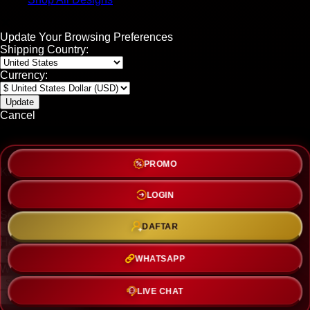
Update Your Browsing Preferences
Shipping Country:
Currency:
Cancel
PROMO
Katie:
5'10"
160
LOGIN
Select your person:
Male
Female
DAFTAR
Height
Short
Med
Tall
WHATSAPP
Weight
Slim
Avg
Heavy
LIVE CHAT
View Size Chart