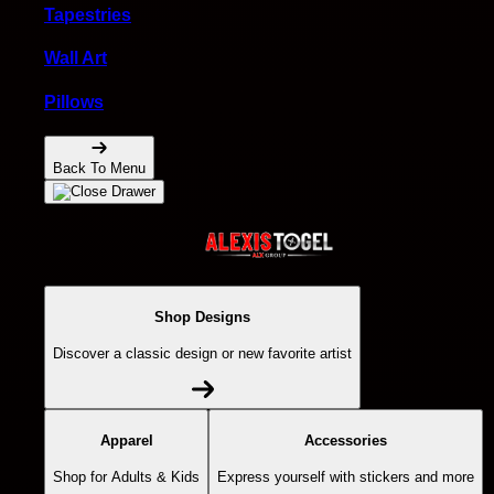
Tapestries
Wall Art
Pillows
Back To Menu
Shop Designs
Discover a classic design or new favorite artist
Apparel
Accessories
Shop for Adults & Kids
Express yourself with stickers and more