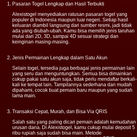
Pasaran Togel Lengkap dan Hasil Terbukti
Alexistogel menyediakan ratusan pasaran togel yang
populer di Indonesia maupun luar negeri. Setiap hasil
keluaran diambil langsung dari sumber resmi, jadi tidak
ada yang diubah-ubah. Kamu bisa memilih jenis taruhan
mulai dari 2D, 3D, sampai 4D sesuai strategi dan
keinginan masing-masing.
Jenis Permainan Lengkap dalam Satu Akun
Selain togel, tersedia juga berbagai jenis permainan lain
yang seru dan menguntungkan. Semua bisa dimainkan
cukup pakai satu akun saja, tidak perlu mendaftar berkali-
kali ke tempat lain. Tampilannya sederhana dan mudah
dipahami, cocok buat pemain baru maupun yang sudah
lama main.
Transaksi Cepat, Murah, dan Bisa Via QRIS
Salah satu yang paling dicari pemain adalah kemudahan
urusan dana. Di Alexistogel, kamu cukup mulai deposit 5
ribu rupiah saja sudah bisa main. Metode