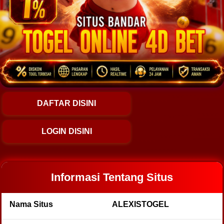
DAFTAR DISINI
LOGIN DISINI
Informasi Tentang Situs
Nama Situs
ALEXISTOGEL