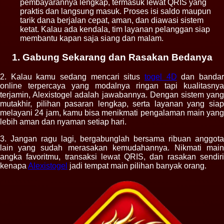
pembayarannya lengkap, termasuk lewat QRIS yang
praktis dan langsung masuk. Proses isi saldo maupun
tarik dana berjalan cepat, aman, dan diawasi sistem
ketat. Kalau ada kendala, tim layanan pelanggan siap
membantu kapan saja siang dan malam.
1. Gabung Sekarang dan Rasakan Bedanya
2. Kalau kamu sedang mencari situs
togel 4D
dan banda
online terpercaya yang modalnya ringan tapi kualitasnya
terjamin, Alexistogel adalah jawabannya. Dengan sistem yang
mutakhir, pilihan pasaran lengkap, serta layanan yang siap
melayani 24 jam, kamu bisa menikmati pengalaman main yang
lebih aman dan nyaman setiap hari.
3. Jangan ragu lagi, bergabunglah bersama ribuan anggota
lain yang sudah merasakan kemudahannya. Nikmati main
angka favoritmu, transaksi lewat QRIS, dan rasakan sendiri
kenapa
Alexistogel
jadi tempat main pilihan banyak orang.