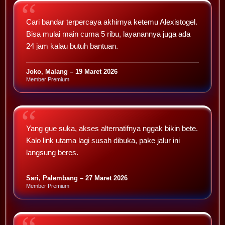
Cari bandar terpercaya akhirnya ketemu Alexistogel.
Bisa mulai main cuma 5 ribu, layanannya juga ada
24 jam kalau butuh bantuan.
Joko, Malang – 19 Maret 2026
Member Premium
Yang gue suka, akses alternatifnya nggak bikin bete.
Kalo link utama lagi susah dibuka, pake jalur ini
langsung beres.
Sari, Palembang – 27 Maret 2026
Member Premium