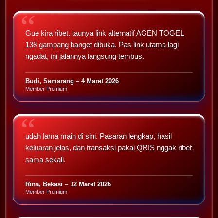
Gue kira ribet, taunya link alternatif AGEN TOGEL
138 gampang banget dibuka. Pas link utama lagi
ngadat, ini jalannya langsung tembus.
Budi, Semarang – 4 Maret 2026
Member Premium
udah lama main di sini. Pasaran lengkap, hasil
keluaran jelas, dan transaksi pakai QRIS nggak ribet
sama sekali.
Rina, Bekasi – 12 Maret 2026
Member Premium