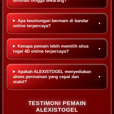
diminati hingga sekarang?
Apa keuntungan bermain di bandar
online terpercaya?
Kenapa pemain lebih memilih situs
togel 4D online terpercaya?
Apakah ALEXISTOGEL menyediakan
akses permainan yang cepat dan
stabil?
TESTIMONI PEMAIN
ALEXISTOGEL