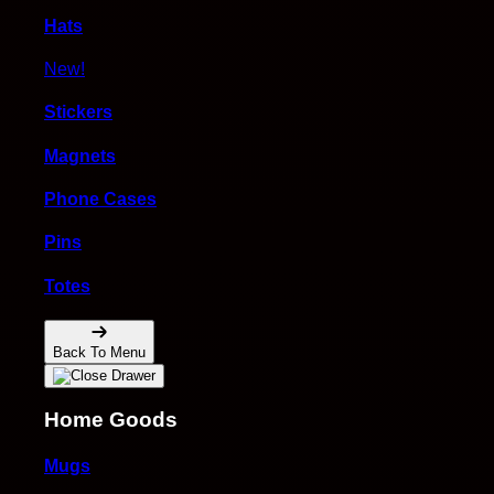
Hats
New!
Stickers
Magnets
Phone Cases
Pins
Totes
Back To Menu
Home Goods
Mugs