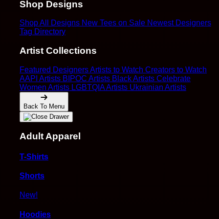
Shop Designs
Shop All Designs
New Tees on Sale
Newest Designers
Tag Directory
Artist Collections
Featured Designers
Artists to Watch
Creators to Watch
AAPI Artists
BIPOC Artists
Black Artists
Celebrate
Women Artists
LGBTQIA Artists
Ukrainian Artists
Back To Menu
Adult Apparel
T-Shirts
Shorts
New!
Hoodies