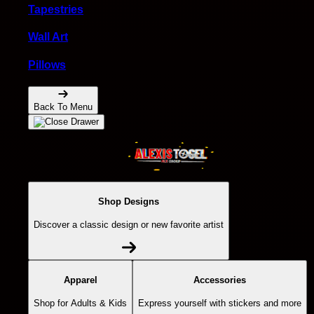
Tapestries
Wall Art
Pillows
Back To Menu
Shop Designs
Discover a classic design or new favorite artist
Apparel
Accessories
Shop for Adults & Kids
Express yourself with stickers and more