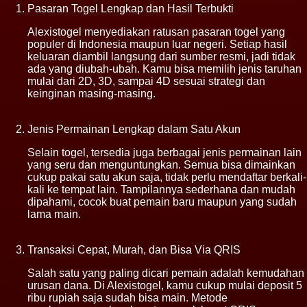
Pasaran Togel Lengkap dan Hasil Terbukti
Alexistogel menyediakan ratusan pasaran togel yang
populer di Indonesia maupun luar negeri. Setiap hasil
keluaran diambil langsung dari sumber resmi, jadi tidak
ada yang diubah-ubah. Kamu bisa memilih jenis taruhan
mulai dari 2D, 3D, sampai 4D sesuai strategi dan
keinginan masing-masing.
Jenis Permainan Lengkap dalam Satu Akun
Selain togel, tersedia juga berbagai jenis permainan lain
yang seru dan menguntungkan. Semua bisa dimainkan
cukup pakai satu akun saja, tidak perlu mendaftar berkali-
kali ke tempat lain. Tampilannya sederhana dan mudah
dipahami, cocok buat pemain baru maupun yang sudah
lama main.
Transaksi Cepat, Murah, dan Bisa Via QRIS
Salah satu yang paling dicari pemain adalah kemudahan
urusan dana. Di Alexistogel, kamu cukup mulai deposit 5
ribu rupiah saja sudah bisa main. Metode