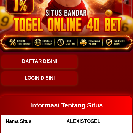
DAFTAR DISINI
LOGIN DISINI
Informasi Tentang Situs
Nama Situs
ALEXISTOGEL