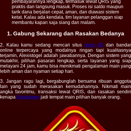
pembayarannya lengkap, termasuk lewat QRIS yang
praktis dan langsung masuk. Proses isi saldo maupun
tarik dana berjalan cepat, aman, dan diawasi sistem
ketat. Kalau ada kendala, tim layanan pelanggan siap
membantu kapan saja siang dan malam.
1. Gabung Sekarang dan Rasakan Bedanya
2. Kalau kamu sedang mencari situs
togel 4D
dan banda
online terpercaya yang modalnya ringan tapi kualitasnya
terjamin, Alexistogel adalah jawabannya. Dengan sistem yang
mutakhir, pilihan pasaran lengkap, serta layanan yang siap
melayani 24 jam, kamu bisa menikmati pengalaman main yang
lebih aman dan nyaman setiap hari.
3. Jangan ragu lagi, bergabunglah bersama ribuan anggota
lain yang sudah merasakan kemudahannya. Nikmati main
angka favoritmu, transaksi lewat QRIS, dan rasakan sendiri
kenapa
Alexistogel
jadi tempat main pilihan banyak orang.