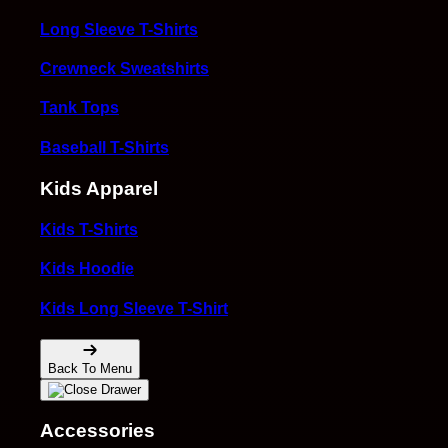
Long Sleeve T-Shirts
Crewneck Sweatshirts
Tank Tops
Baseball T-Shirts
Kids Apparel
Kids T-Shirts
Kids Hoodie
Kids Long Sleeve T-Shirt
Back To Menu
Accessories