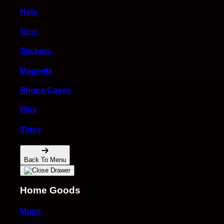
Hats
New!
Stickers
Magnets
Phone Cases
Pins
Totes
Back To Menu
Home Goods
Mugs