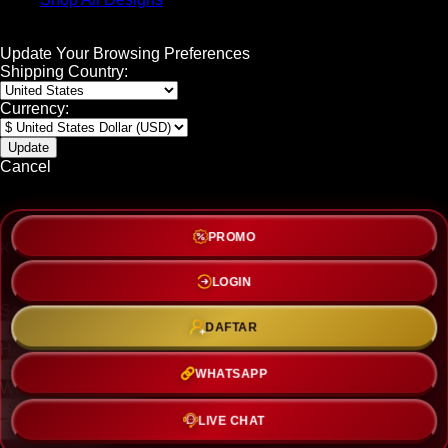
Update Your Browsing Preferences
Shipping Country:
Currency:
Cancel
PROMO
Katie:
5'10"
160
LOGIN
Select your person:
Male
Female
DAFTAR
Height
Short
Med
Tall
WHATSAPP
Weight
Slim
Avg
Heavy
LIVE CHAT
View Size Chart