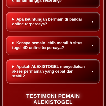
diminati hingga sekarang?
Apa keuntungan bermain di bandar
online terpercaya?
Kenapa pemain lebih memilih situs
togel 4D online terpercaya?
Apakah ALEXISTOGEL menyediakan
akses permainan yang cepat dan
stabil?
TESTIMONI PEMAIN
ALEXISTOGEL