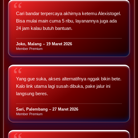
Cari bandar terpercaya akhirnya ketemu Alexistogel.
Bisa mulai main cuma 5 ribu, layanannya juga ada
24 jam kalau butuh bantuan.
Joko, Malang – 19 Maret 2026
Member Premium
Yang gue suka, akses alternatifnya nggak bikin bete.
Kalo link utama lagi susah dibuka, pake jalur ini
langsung beres.
Sari, Palembang – 27 Maret 2026
Member Premium