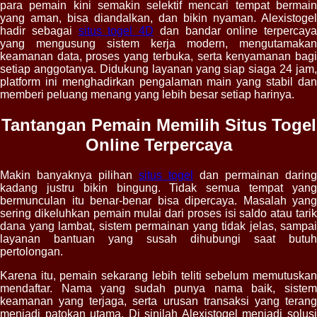
para pemain kini semakin selektif mencari tempat bermain
yang aman, bisa diandalkan, dan bikin nyaman. Alexistogel
hadir sebagai
situs togel 4D
dan bandar online terpercaya
yang mengusung sistem kerja modern, mengutamakan
keamanan data, proses yang terbuka, serta kenyamanan bagi
setiap anggotanya. Didukung layanan yang siap siaga 24 jam,
platform ini menghadirkan pengalaman main yang stabil dan
memberi peluang menang yang lebih besar setiap harinya.
Tantangan Pemain Memilih Situs Togel
Online Terpercaya
Makin banyaknya pilihan
situs togel
dan permainan daring
kadang justru bikin bingung. Tidak semua tempat yang
bermunculan itu benar-benar bisa dipercaya. Masalah yang
sering dikeluhkan pemain mulai dari proses isi saldo atau tarik
dana yang lambat, sistem permainan yang tidak jelas, sampai
layanan bantuan yang susah dihubungi saat butuh
pertolongan.
Karena itu, pemain sekarang lebih teliti sebelum memutuskan
mendaftar. Nama yang sudah punya nama baik, sistem
keamanan yang terjaga, serta urusan transaksi yang terang
menjadi patokan utama. Di sinilah Alexistogel menjadi solusi