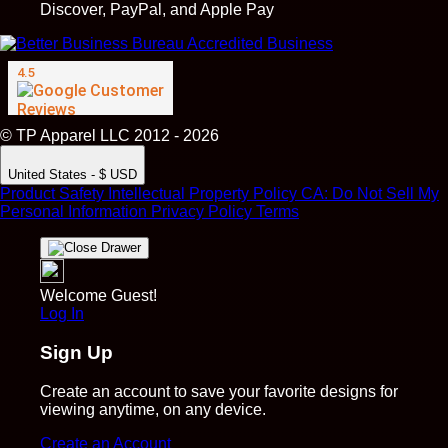
© TP Apparel LLC 2012 - 2026
United States - $ USD
Product Safety
Intellectual Property Policy
CA: Do Not Sell My
Personal Information
Privacy Policy
Terms
Welcome Guest!
Log In
Sign Up
Create an account to save your favorite designs for
viewing anytime, on any device.
Create an Account