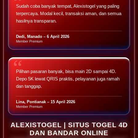
Sudah coba banyak tempat, Alexistogel yang paling
terpercaya. Modal kecil, transaksi aman, dan semua
hasilnya transparan.
Dedi, Manado – 6 April 2026
Member Premium
Pilihan pasaran banyak, bisa main 2D sampai 4D.
Depo 5K lewat QRIS praktis, pelayanan juga ramah
dan tanggap.
Lina, Pontianak – 15 April 2026
Member Premium
ALEXISTOGEL | SITUS TOGEL 4D
DAN BANDAR ONLINE