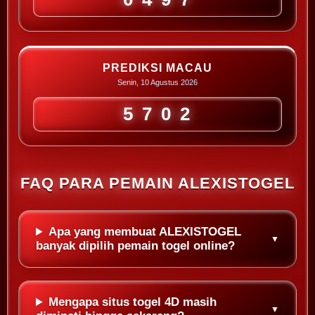
PREDIKSI MACAU
Senin, 10 Agustus 2026
5 7 0 2
FAQ PARA PEMAIN ALEXISTOGEL
Apa yang membuat ALEXISTOGEL
banyak dipilih pemain togel online?
Mengapa situs togel 4D masih