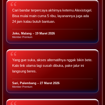
Cari bandar terpercaya akhirnya ketemu Alexistogel.
Bisa mulai main cuma 5 ribu, layanannya juga ada
24 jam kalau butuh bantuan.
Joko, Malang – 19 Maret 2026
Member Premium
Yang gue suka, akses alternatifnya nggak bikin bete.
Kalo link utama lagi susah dibuka, pake jalur ini
langsung beres.
Sari, Palembang – 27 Maret 2026
Member Premium