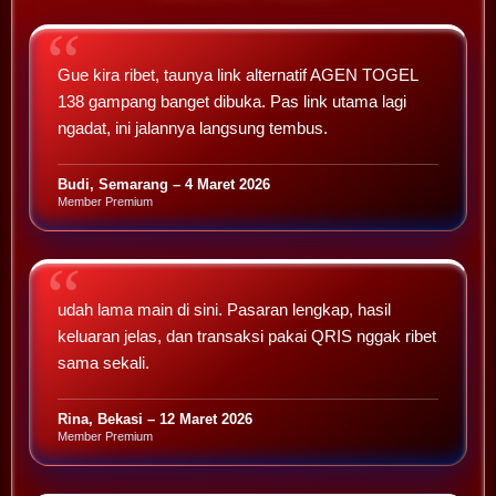
Gue kira ribet, taunya link alternatif AGEN TOGEL
138 gampang banget dibuka. Pas link utama lagi
ngadat, ini jalannya langsung tembus.
Budi, Semarang – 4 Maret 2026
Member Premium
udah lama main di sini. Pasaran lengkap, hasil
keluaran jelas, dan transaksi pakai QRIS nggak ribet
sama sekali.
Rina, Bekasi – 12 Maret 2026
Member Premium