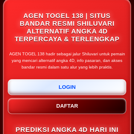
AGEN TOGEL 138 | SITUS
BANDAR RESMI SHILUVARI
ALTERNATIF ANGKA 4D
TERPERCAYA & TERLENGKAP
AGEN TOGEL 138 hadir sebagai jalur Shiluvari untuk pemain
yang mencari alternatif angka 4D, info pasaran, dan akses
bandar resmi dalam satu alur yang lebih praktis.
LOGIN
DAFTAR
PREDIKSI ANGKA 4D HARI INI