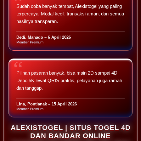
Sudah coba banyak tempat, Alexistogel yang paling
terpercaya. Modal kecil, transaksi aman, dan semua
hasilnya transparan.
Dedi, Manado – 6 April 2026
Member Premium
Pilihan pasaran banyak, bisa main 2D sampai 4D.
Depo 5K lewat QRIS praktis, pelayanan juga ramah
dan tanggap.
Lina, Pontianak – 15 April 2026
Member Premium
ALEXISTOGEL | SITUS TOGEL 4D
DAN BANDAR ONLINE