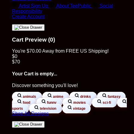
Artist Sign Up
About TeePublic
Social
Responsibility
Create Account
Cart Preview (0)
You're
$70.00
Away from
FREE US Shipping!
$0
$70
Your Cart is empty...
Discover something you'll love!
animals
anime
drinks
fantasy
food
funny
movies
sci-fi
sports
television
vintage
Shop All Designs