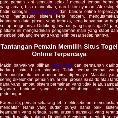
para pemain kini semakin selektif mencari tempat bermain
yang aman, bisa diandalkan, dan bikin nyaman. Alexistogel
hadir sebagai
situs togel 4D
dan bandar online terpercaya
yang mengusung sistem kerja modern, mengutamakan
keamanan data, proses yang terbuka, serta kenyamanan bagi
setiap anggotanya. Didukung layanan yang siap siaga 24 jam,
platform ini menghadirkan pengalaman main yang stabil dan
memberi peluang menang yang lebih besar setiap harinya.
Tantangan Pemain Memilih Situs Togel
Online Terpercaya
Makin banyaknya pilihan
situs togel
dan permainan daring
kadang justru bikin bingung. Tidak semua tempat yang
bermunculan itu benar-benar bisa dipercaya. Masalah yang
sering dikeluhkan pemain mulai dari proses isi saldo atau tarik
dana yang lambat, sistem permainan yang tidak jelas, sampai
layanan bantuan yang susah dihubungi saat butuh
pertolongan.
Karena itu, pemain sekarang lebih teliti sebelum memutuskan
mendaftar. Nama yang sudah punya nama baik, sistem
keamanan yang terjaga, serta urusan transaksi yang terang
menjadi patokan utama. Di sinilah Alexistogel menjadi solusi