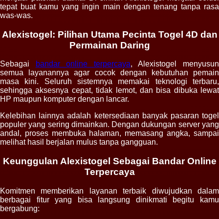
tepat buat kamu yang ingin main dengan tenang tanpa rasa
was-was.
Alexistogel: Pilihan Utama Pecinta Togel 4D dan
Permainan Daring
Sebagai
bandar online terpercaya
, Alexistogel menyusu
semua layanannya agar cocok dengan kebutuhan pemain
masa kini. Seluruh sistemnya memakai teknologi terbaru,
sehingga aksesnya cepat, tidak lemot, dan bisa dibuka lewat
HP maupun komputer dengan lancar.
Kelebihan lainnya adalah ketersediaan banyak pasaran togel
populer yang sering dimainkan. Dengan dukungan server yang
andal, proses membuka halaman, memasang angka, sampai
melihat hasil berjalan mulus tanpa gangguan.
Keunggulan Alexistogel Sebagai Bandar Online
Terpercaya
Komitmen memberikan layanan terbaik diwujudkan dalam
berbagai fitur yang bisa langsung dinikmati begitu kamu
bergabung: