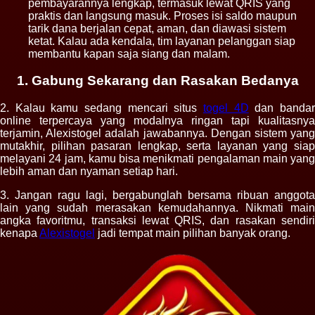
pembayarannya lengkap, termasuk lewat QRIS yang
praktis dan langsung masuk. Proses isi saldo maupun
tarik dana berjalan cepat, aman, dan diawasi sistem
ketat. Kalau ada kendala, tim layanan pelanggan siap
membantu kapan saja siang dan malam.
1. Gabung Sekarang dan Rasakan Bedanya
2. Kalau kamu sedang mencari situs
togel 4D
dan banda
online terpercaya yang modalnya ringan tapi kualitasnya
terjamin, Alexistogel adalah jawabannya. Dengan sistem yang
mutakhir, pilihan pasaran lengkap, serta layanan yang siap
melayani 24 jam, kamu bisa menikmati pengalaman main yang
lebih aman dan nyaman setiap hari.
3. Jangan ragu lagi, bergabunglah bersama ribuan anggota
lain yang sudah merasakan kemudahannya. Nikmati main
angka favoritmu, transaksi lewat QRIS, dan rasakan sendiri
kenapa
Alexistogel
jadi tempat main pilihan banyak orang.