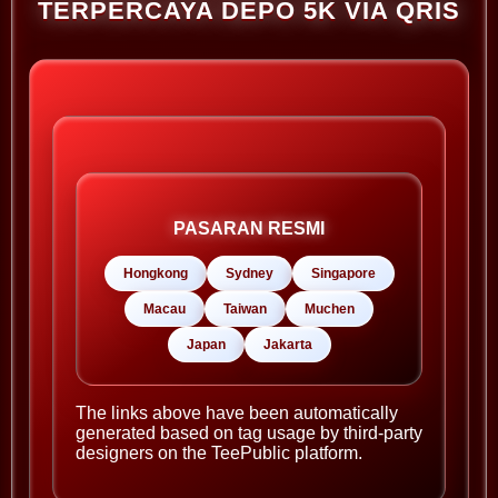
TERPERCAYA DEPO 5K VIA QRIS
PASARAN RESMI
Hongkong
Sydney
Singapore
Macau
Taiwan
Muchen
Japan
Jakarta
The links above have been automatically
generated based on tag usage by third-party
designers on the TeePublic platform.