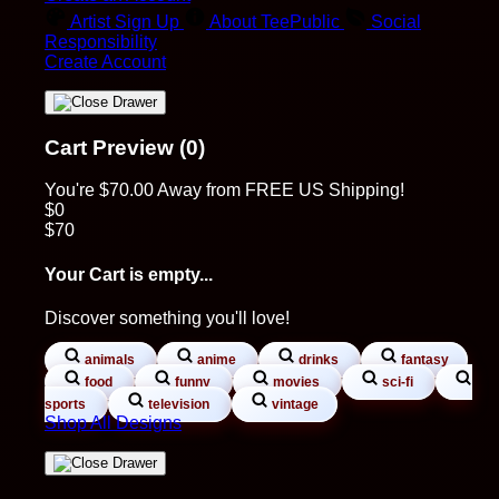
Artist Sign Up
About TeePublic
Social
Responsibility
Create Account
Cart Preview (0)
You're
$70.00
Away from
FREE US Shipping!
$0
$70
Your Cart is empty...
Discover something you'll love!
animals
anime
drinks
fantasy
food
funny
movies
sci-fi
sports
television
vintage
Shop All Designs