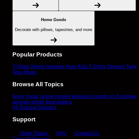
Home Goods
Decorate with pillows, tapestries, and more
Popular Products
T-Shirts
Shorts
Hoodies
Hats
Kids T-Shirts
Stickers
Tank
Tops
Mugs
Browse All Topics
funny
music
anime
movies
television
sports
sci-fi
vintage
animals
drinks
food
politics
All Popular Designs
Support
Order Status
FAQ
Contact Us
Shop All Designs