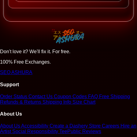
Don't love it? We'll fix it. For free.
100% Free Exchanges.
SEO ASHURA
Support
Order Status
Contact Us
Coupon Codes
FAQ
Free Shipping
Refunds & Returns
Shipping Info
Size Chart
About Us
About Us
Accessibility
Create a Dashery Store
Careers
Hire an
Artist
Social Responsibility
TeePublic Reviews