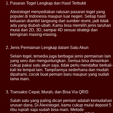
Pasaran Togel Lengkap dan Hasil Terbukti
Alexistogel menyediakan ratusan pasaran togel yang
populer di Indonesia maupun luar negeri. Setiap hasil
keluaran diambil langsung dari sumber resmi, jadi tidak
ada yang diubah-ubah. Kamu bisa memilih jenis taruhan
mulai dari 2D, 3D, sampai 4D sesuai strategi dan
keinginan masing-masing.
Jenis Permainan Lengkap dalam Satu Akun
Selain togel, tersedia juga berbagai jenis permainan lain
yang seru dan menguntungkan. Semua bisa dimainkan
cukup pakai satu akun saja, tidak perlu mendaftar berkali-
kali ke tempat lain. Tampilannya sederhana dan mudah
dipahami, cocok buat pemain baru maupun yang sudah
lama main.
Transaksi Cepat, Murah, dan Bisa Via QRIS
Salah satu yang paling dicari pemain adalah kemudahan
urusan dana. Di Alexistogel, kamu cukup mulai deposit 5
ribu rupiah saja sudah bisa main. Metode