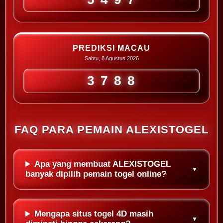
PREDIKSI MACAU
Sabtu, 8 Agustus 2026
3 7 8 8
FAQ PARA PEMAIN ALEXISTOGEL
Apa yang membuat ALEXISTOGEL
banyak dipilih pemain togel online?
Mengapa situs togel 4D masih