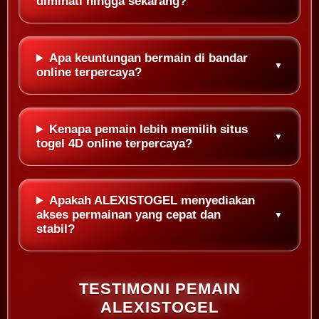
diminati hingga sekarang?
Apa keuntungan bermain di bandar
online terpercaya?
Kenapa pemain lebih memilih situs
togel 4D online terpercaya?
Apakah ALEXISTOGEL menyediakan
akses permainan yang cepat dan
stabil?
TESTIMONI PEMAIN
ALEXISTOGEL