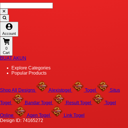
Account
0
Cart
BUAT AKUN
Explore Categories
Popular Products
Shop All Designs
Alexistogel
Togel
Situs
Togel
Bandar Togel
Result Togel
Togel
Online
Agen Togel
Link Togel
Design ID: 74165272