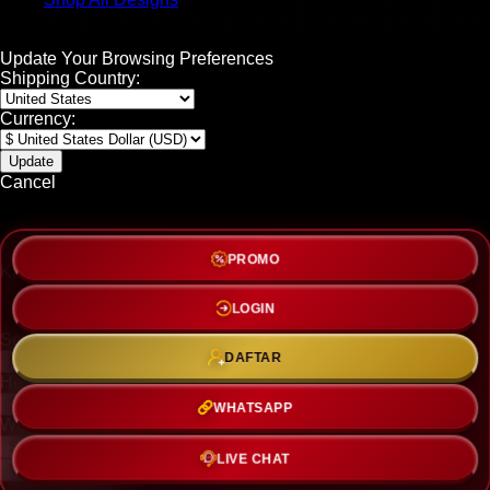
Update Your Browsing Preferences
Shipping Country:
Currency:
Cancel
PROMO
Katie:
5'10"
160
LOGIN
Select your person:
DAFTAR
Male
Female
Height
Short
Med
Tall
WHATSAPP
Weight
Slim
Avg
Heavy
LIVE CHAT
View Size Chart