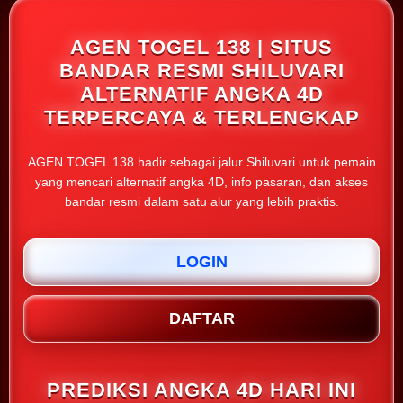
AGEN TOGEL 138 | SITUS
BANDAR RESMI SHILUVARI
ALTERNATIF ANGKA 4D
TERPERCAYA & TERLENGKAP
AGEN TOGEL 138 hadir sebagai jalur Shiluvari untuk pemain
yang mencari alternatif angka 4D, info pasaran, dan akses
bandar resmi dalam satu alur yang lebih praktis.
LOGIN
DAFTAR
PREDIKSI ANGKA 4D HARI INI