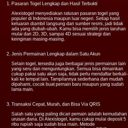
Pasaran Togel Lengkap dan Hasil Terbukti
Alexistogel menyediakan ratusan pasaran togel yang
populer di Indonesia maupun luar negeri. Setiap hasil
keluaran diambil langsung dari sumber resmi, jadi tidak
ada yang diubah-ubah. Kamu bisa memilih jenis taruhan
mulai dari 2D, 3D, sampai 4D sesuai strategi dan
keinginan masing-masing.
Jenis Permainan Lengkap dalam Satu Akun
Selain togel, tersedia juga berbagai jenis permainan lain
yang seru dan menguntungkan. Semua bisa dimainkan
cukup pakai satu akun saja, tidak perlu mendaftar berkali-
kali ke tempat lain. Tampilannya sederhana dan mudah
dipahami, cocok buat pemain baru maupun yang sudah
lama main.
Transaksi Cepat, Murah, dan Bisa Via QRIS
Salah satu yang paling dicari pemain adalah kemudahan
urusan dana. Di Alexistogel, kamu cukup mulai deposit 5
ribu rupiah saja sudah bisa main. Metode