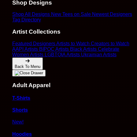
Shop Designs
Shop All Designs
New Tees on Sale
Newest Designers
Tag Directory
Artist Collections
Featured Designers
Artists to Watch
Creators to Watch
AAPI Artists
BIPOC Artists
Black Artists
Celebrate
Women Artists
LGBTQIA Artists
Ukrainian Artists
Back To Menu
Adult Apparel
T-Shirts
Shorts
New!
Hoodies