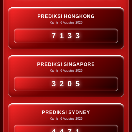
PREDIKSI HONGKONG
Kamis, 6 Agustus 2026
7 1 3 3
PREDIKSI SINGAPORE
Kamis, 6 Agustus 2026
3 2 0 5
PREDIKSI SYDNEY
Kamis, 6 Agustus 2026
4 4 7 1