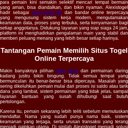
para pemain kini semakin selektif mencari tempat bermain
yang aman, bisa diandalkan, dan bikin nyaman. Alexistogel
hadir sebagai
situs togel 4D
dan bandar online terpercaya
yang mengusung sistem kerja modern, mengutamakan
keamanan data, proses yang terbuka, serta kenyamanan bagi
setiap anggotanya. Didukung layanan yang siap siaga 24 jam,
platform ini menghadirkan pengalaman main yang stabil dan
memberi peluang menang yang lebih besar setiap harinya.
Tantangan Pemain Memilih Situs Togel
Online Terpercaya
Makin banyaknya pilihan
situs togel
dan permainan daring
kadang justru bikin bingung. Tidak semua tempat yang
bermunculan itu benar-benar bisa dipercaya. Masalah yang
sering dikeluhkan pemain mulai dari proses isi saldo atau tarik
dana yang lambat, sistem permainan yang tidak jelas, sampai
layanan bantuan yang susah dihubungi saat butuh
pertolongan.
Karena itu, pemain sekarang lebih teliti sebelum memutuskan
mendaftar. Nama yang sudah punya nama baik, sistem
keamanan yang terjaga, serta urusan transaksi yang terang
menjadi patokan utama. Di sinilah Alexistogel menjadi solusi