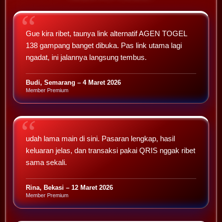
Gue kira ribet, taunya link alternatif AGEN TOGEL
138 gampang banget dibuka. Pas link utama lagi
ngadat, ini jalannya langsung tembus.
Budi, Semarang – 4 Maret 2026
Member Premium
udah lama main di sini. Pasaran lengkap, hasil
keluaran jelas, dan transaksi pakai QRIS nggak ribet
sama sekali.
Rina, Bekasi – 12 Maret 2026
Member Premium