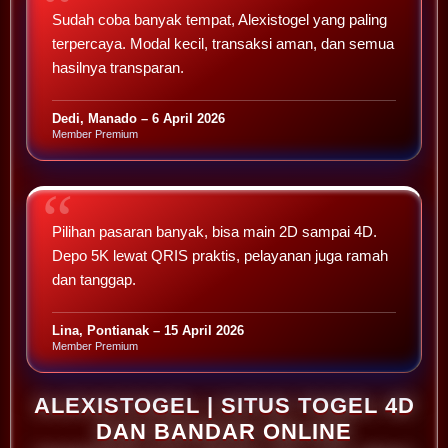
Sudah coba banyak tempat, Alexistogel yang paling
terpercaya. Modal kecil, transaksi aman, dan semua
hasilnya transparan.
Dedi, Manado – 6 April 2026
Member Premium
Pilihan pasaran banyak, bisa main 2D sampai 4D.
Depo 5K lewat QRIS praktis, pelayanan juga ramah
dan tanggap.
Lina, Pontianak – 15 April 2026
Member Premium
ALEXISTOGEL | SITUS TOGEL 4D
DAN BANDAR ONLINE